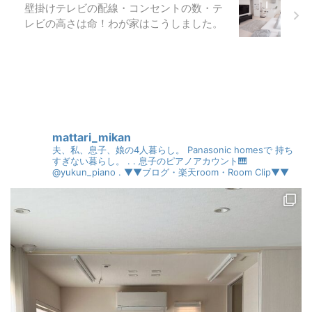
壁掛けテレビの配線・コンセントの数・テ
レビの高さは命！わが家はこうしました。
mattari_mikan
夫、私、息子、娘の4人暮らし。
Panasonic homesで
持ち
すぎない暮らし。
.
.
息子のピアノアカウント🎹
@yukun_piano
.
▼▼ブログ・楽天room・Room Clip▼▼