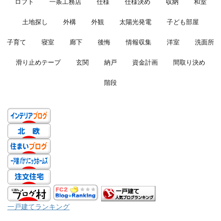
ロフト
一条工務店
仕様
仕様決め
収納
和室
土地探し
外構
外観
太陽光発電
子ども部屋
子育て
寝室
廊下
後悔
情報収集
洋室
洗面所
滑り止めテープ
玄関
納戸
資金計画
間取り決め
階段
一戸建てランキング