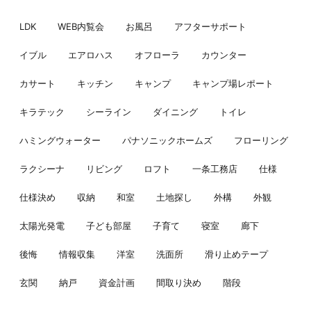
LDK
WEB内覧会
お風呂
アフターサポート
イブル
エアロハス
オフローラ
カウンター
カサート
キッチン
キャンプ
キャンプ場レポート
キラテック
シーライン
ダイニング
トイレ
ハミングウォーター
パナソニックホームズ
フローリング
ラクシーナ
リビング
ロフト
一条工務店
仕様
仕様決め
収納
和室
土地探し
外構
外観
太陽光発電
子ども部屋
子育て
寝室
廊下
後悔
情報収集
洋室
洗面所
滑り止めテープ
玄関
納戸
資金計画
間取り決め
階段