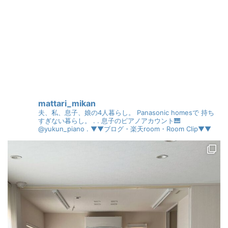
mattari_mikan
夫、私、息子、娘の4人暮らし。
Panasonic homesで
持ち
すぎない暮らし。
.
.
息子のピアノアカウント🎹
@yukun_piano
.
▼▼ブログ・楽天room・Room Clip▼▼