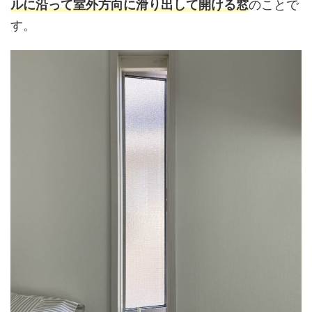
ルに沿って室外方向に滑り出して開ける窓
のことで
す。