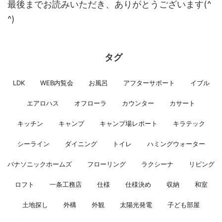
最後までお読みいただき、ありがとうございます(^
^)
タグ
LDK
WEB内覧会
お風呂
アフターサポート
イブル
エアロハス
オフローラ
カウンター
カサート
キッチン
キャンプ
キャンプ場レポート
キラテック
シーライン
ダイニング
トイレ
ハミングウォーター
パナソニックホームズ
フローリング
ラクシーナ
リビング
ロフト
一条工務店
仕様
仕様決め
収納
和室
土地探し
外構
外観
太陽光発電
子ども部屋