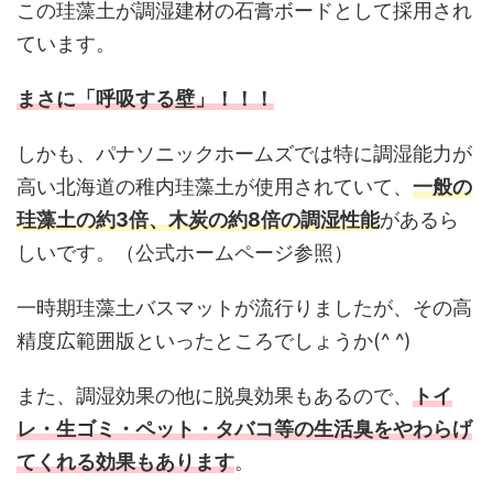
この珪藻土が調湿建材の石膏ボードとして採用され
ています。
まさに「呼吸する壁」！！！
しかも、パナソニックホームズでは特に調湿能力が
高い北海道の稚内珪藻土が使用されていて、
一般の
珪藻土の約3倍、木炭の約8倍の調湿性能
があるら
しいです。（公式ホームページ参照）
一時期珪藻土バスマットが流行りましたが、その高
精度広範囲版といったところでしょうか(^ ^)
また、調湿効果の他に脱臭効果もあるので、
トイ
レ・生ゴミ・ペット・タバコ等の生活臭をやわらげ
てくれる効果もあります
。