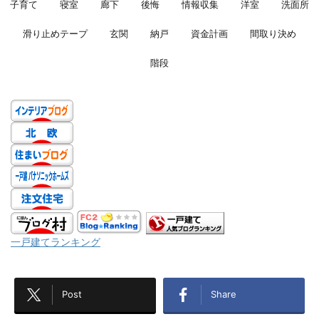
子育て
寝室
廊下
後悔
情報収集
洋室
洗面所
滑り止めテープ
玄関
納戸
資金計画
間取り決め
階段
一戸建てランキング
Post
Share