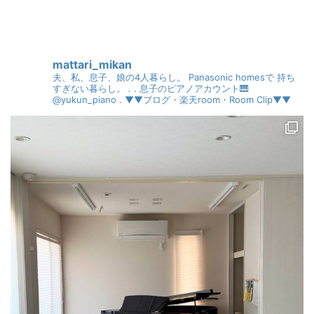
mattari_mikan
夫、私、息子、娘の4人暮らし。
Panasonic homesで
持ち
すぎない暮らし。
.
.
息子のピアノアカウント🎹
@yukun_piano
.
▼▼ブログ・楽天room・Room Clip▼▼