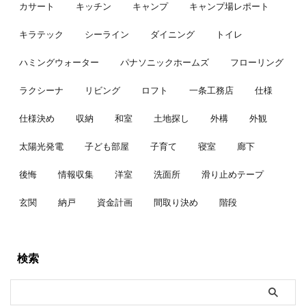
カサート
キッチン
キャンプ
キャンプ場レポート
キラテック
シーライン
ダイニング
トイレ
ハミングウォーター
パナソニックホームズ
フローリング
ラクシーナ
リビング
ロフト
一条工務店
仕様
仕様決め
収納
和室
土地探し
外構
外観
太陽光発電
子ども部屋
子育て
寝室
廊下
後悔
情報収集
洋室
洗面所
滑り止めテープ
玄関
納戸
資金計画
間取り決め
階段
検索