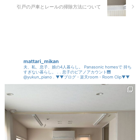
引戸の戸車とレールの掃除方法について
mattari_mikan
夫、私、息子、娘の4人暮らし。
Panasonic homesで
持ち
すぎない暮らし。
.
.
息子のピアノアカウント🎹
@yukun_piano
.
▼▼ブログ・楽天room・Room Clip▼▼