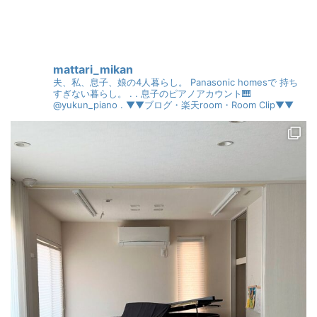
mattari_mikan
夫、私、息子、娘の4人暮らし。
Panasonic homesで
持ち
すぎない暮らし。
.
.
息子のピアノアカウント🎹
@yukun_piano
.
▼▼ブログ・楽天room・Room Clip▼▼