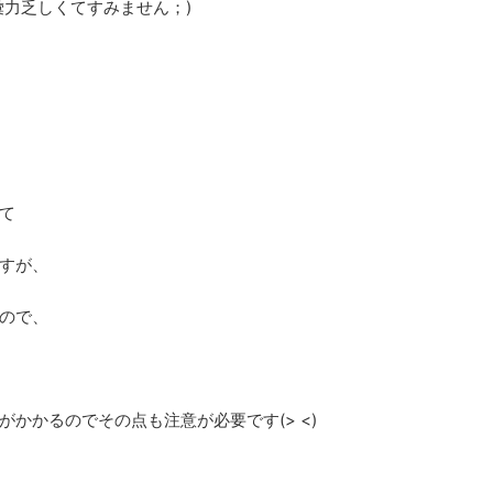
彙力乏しくてすみません；)
て
すが、
ので、
かかるのでその点も注意が必要です(> <)