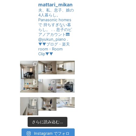
mattari_mikan
夫、私、息子、娘の
4人暮らし。
Panasonic homes
で
持ちすぎない暮
らし。
.
.
息子のピ
アノアカウント🎹
@yukun_piano
.
▼▼ブログ・楽天
room・Room
Clip▼▼
さらに読み込む...
Instagram でフォロ