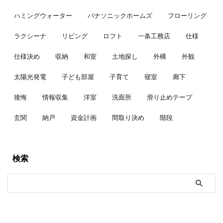
ハミングウォーター
パナソニックホームズ
フローリング
ラクシーナ
リビング
ロフト
一条工務店
仕様
仕様決め
収納
和室
土地探し
外構
外観
太陽光発電
子ども部屋
子育て
寝室
廊下
後悔
情報収集
洋室
洗面所
滑り止めテープ
玄関
納戸
資金計画
間取り決め
階段
検索