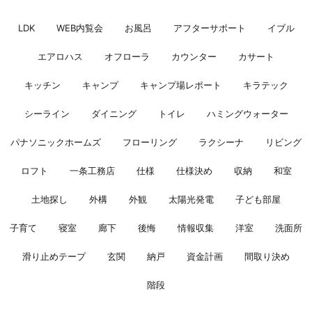
LDK
WEB内覧会
お風呂
アフターサポート
イブル
エアロハス
オフローラ
カウンター
カサート
キッチン
キャンプ
キャンプ場レポート
キラテック
シーライン
ダイニング
トイレ
ハミングウォーター
パナソニックホームズ
フローリング
ラクシーナ
リビング
ロフト
一条工務店
仕様
仕様決め
収納
和室
土地探し
外構
外観
太陽光発電
子ども部屋
子育て
寝室
廊下
後悔
情報収集
洋室
洗面所
滑り止めテープ
玄関
納戸
資金計画
間取り決め
階段