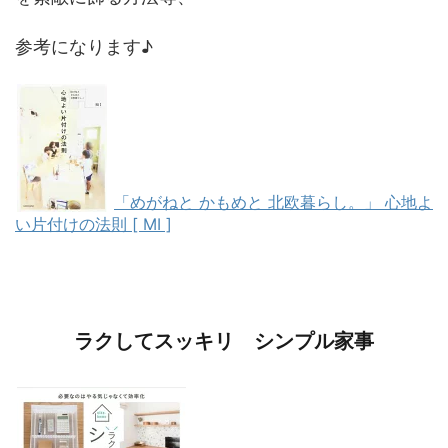
参考になります♪
「めがねと かもめと 北欧暮らし。」 心地よ
い片付けの法則 [ MI ]
ラクしてスッキリ シンプル家事